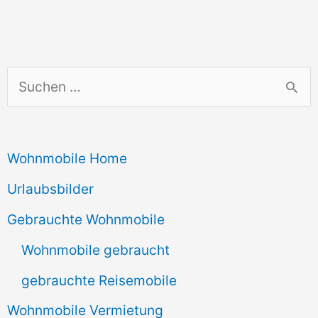
S
u
c
Wohnmobile Home
h
e
Urlaubsbilder
n
Gebrauchte Wohnmobile
n
Wohnmobile gebraucht
a
gebrauchte Reisemobile
c
Wohnmobile Vermietung