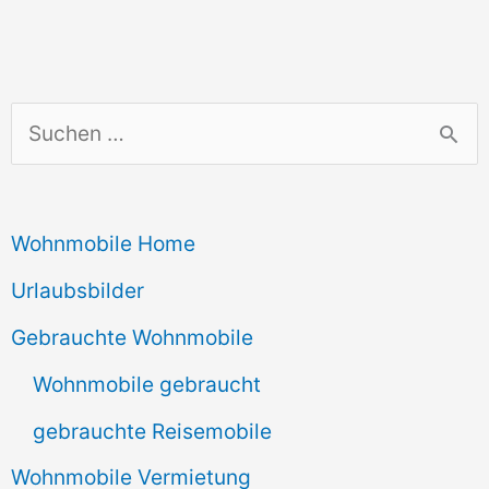
S
u
c
Wohnmobile Home
h
e
Urlaubsbilder
n
Gebrauchte Wohnmobile
n
Wohnmobile gebraucht
a
gebrauchte Reisemobile
c
Wohnmobile Vermietung