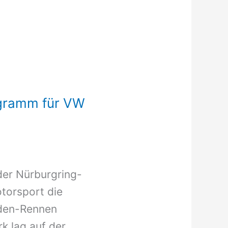
ogramm für VW
der Nürburgring-
torsport die
nden-Rennen
k lag auf der