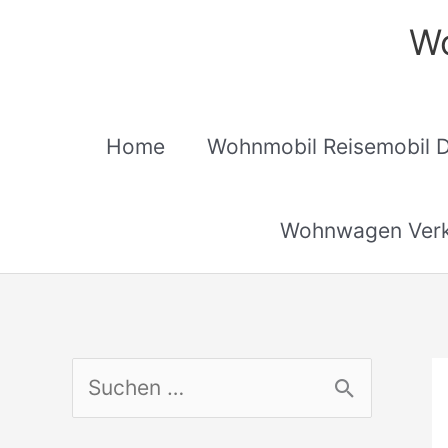
Zum
Wo
Inhalt
springen
Home
Wohnmobil Reisemobil 
Wohnwagen Verk
S
u