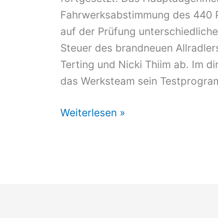
Fahrwerksabstimmung des 440 P
auf der Prüfung unterschiedlic
Steuer des brandneuen Allradler
Terting und Nicki Thiim ab. Im d
das Werksteam sein Testprogram
24h
Weiterlesen »
Nürburgring:
Testprogramm
für
VW
Golf24
läuft