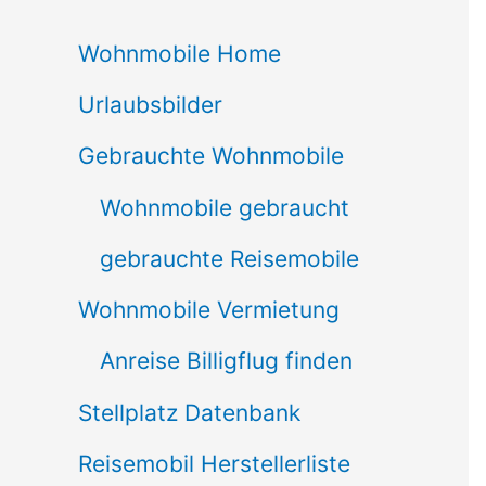
c
Wohnmobile Home
h
Urlaubsbilder
e
n
Gebrauchte Wohnmobile
n
Wohnmobile gebraucht
a
gebrauchte Reisemobile
c
Wohnmobile Vermietung
h
Anreise Billigflug finden
:
Stellplatz Datenbank
Reisemobil Herstellerliste