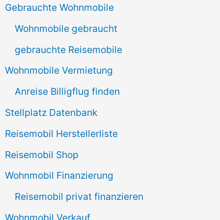
n
Gebrauchte Wohnmobile
n
Wohnmobile gebraucht
a
gebrauchte Reisemobile
c
Wohnmobile Vermietung
h
Anreise Billigflug finden
:
Stellplatz Datenbank
Reisemobil Herstellerliste
Reisemobil Shop
Wohnmobil Finanzierung
Reisemobil privat finanzieren
Wohnmobil Verkauf