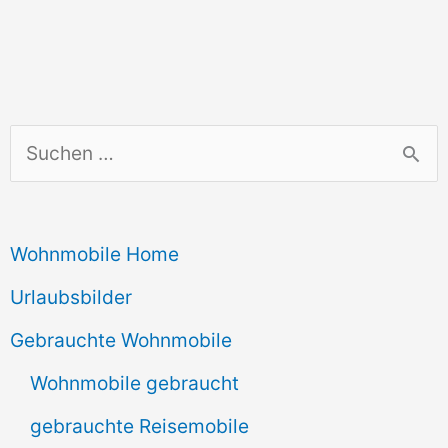
S
u
c
Wohnmobile Home
h
e
Urlaubsbilder
n
Gebrauchte Wohnmobile
n
Wohnmobile gebraucht
a
gebrauchte Reisemobile
c