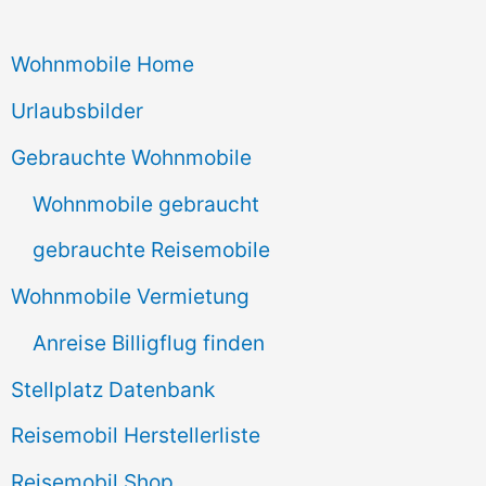
c
Wohnmobile Home
h
e
Urlaubsbilder
n
Gebrauchte Wohnmobile
n
Wohnmobile gebraucht
a
gebrauchte Reisemobile
c
Wohnmobile Vermietung
h
Anreise Billigflug finden
:
Stellplatz Datenbank
Reisemobil Herstellerliste
Reisemobil Shop