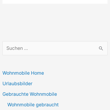
privat
finanzieren
S
u
c
Wohnmobile Home
h
e
Urlaubsbilder
n
Gebrauchte Wohnmobile
n
Wohnmobile gebraucht