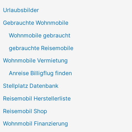
e
Urlaubsbilder
n
Gebrauchte Wohnmobile
n
Wohnmobile gebraucht
a
gebrauchte Reisemobile
c
Wohnmobile Vermietung
h
Anreise Billigflug finden
:
Stellplatz Datenbank
Reisemobil Herstellerliste
Reisemobil Shop
Wohnmobil Finanzierung