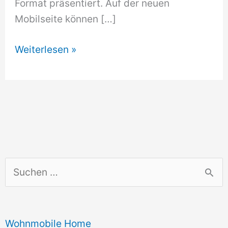
Format präsentiert. Auf der neuen
Mobilseite können […]
Volvo
Weiterlesen »
optimiert
Media-
Seite
für
Apple
iPhone
S
u
c
Wohnmobile Home
h