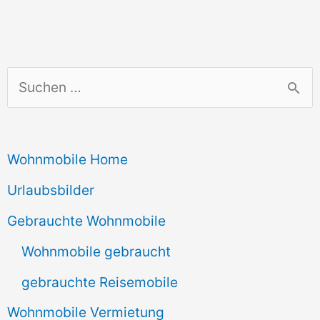
S
u
c
Wohnmobile Home
h
e
Urlaubsbilder
n
Gebrauchte Wohnmobile
n
Wohnmobile gebraucht
a
gebrauchte Reisemobile
c
Wohnmobile Vermietung