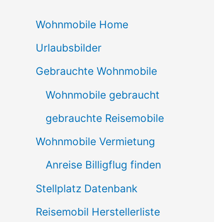
c
Wohnmobile Home
h
Urlaubsbilder
e
n
Gebrauchte Wohnmobile
n
Wohnmobile gebraucht
a
gebrauchte Reisemobile
c
Wohnmobile Vermietung
h
Anreise Billigflug finden
:
Stellplatz Datenbank
Reisemobil Herstellerliste