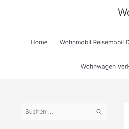
Zum
Wo
Inhalt
springen
Home
Wohnmobil Reisemobil 
Wohnwagen Verk
S
u