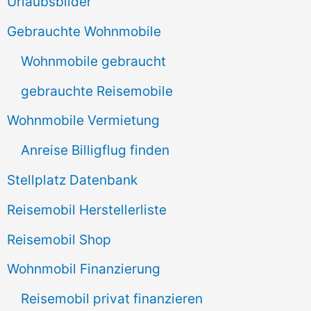
Urlaubsbilder
n
Gebrauchte Wohnmobile
n
Wohnmobile gebraucht
a
gebrauchte Reisemobile
c
Wohnmobile Vermietung
h
Anreise Billigflug finden
:
Stellplatz Datenbank
Reisemobil Herstellerliste
Reisemobil Shop
Wohnmobil Finanzierung
Reisemobil privat finanzieren