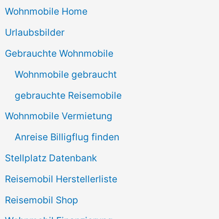
Wohnmobile Home
h
e
Urlaubsbilder
n
Gebrauchte Wohnmobile
n
Wohnmobile gebraucht
a
gebrauchte Reisemobile
c
Wohnmobile Vermietung
h
Anreise Billigflug finden
:
Stellplatz Datenbank
Reisemobil Herstellerliste
Reisemobil Shop