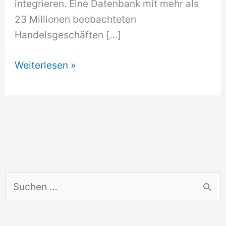
integrieren. Eine Datenbank mit mehr als
23 Millionen beobachteten
Handelsgeschäften […]
Kostenlose
Weiterlesen »
Autobewertung
online
S
u
c