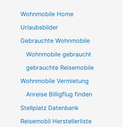
c
Wohnmobile Home
h
Urlaubsbilder
e
n
Gebrauchte Wohnmobile
n
Wohnmobile gebraucht
a
gebrauchte Reisemobile
c
Wohnmobile Vermietung
h
Anreise Billigflug finden
:
Stellplatz Datenbank
Reisemobil Herstellerliste