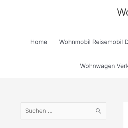
Zum
Wo
Inhalt
springen
Home
Wohnmobil Reisemobil 
Wohnwagen Verk
S
u