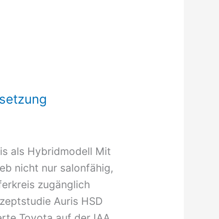
tsetzung
is als Hybridmodell Mit
b nicht nur salonfähig,
erkreis zugänglich
nzeptstudie Auris HSD
erte Toyota auf der IAA