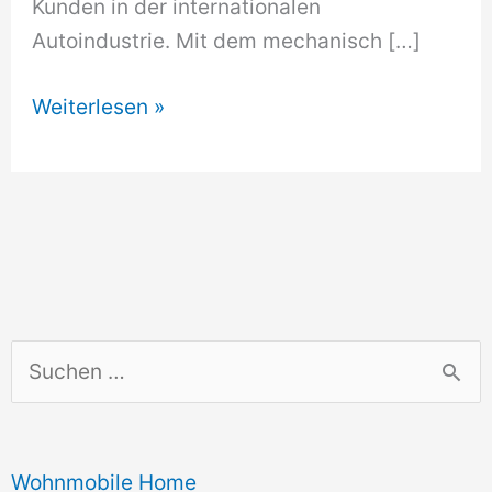
Kunden in der internationalen
Autoindustrie. Mit dem mechanisch […]
Kolbenschmidt
Weiterlesen »
Pierburg
setzt
auf
variable
Ventilsteuerung
S
u
c
Wohnmobile Home
h