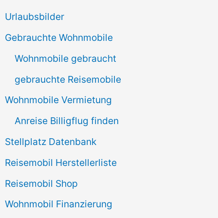
e
Urlaubsbilder
n
Gebrauchte Wohnmobile
n
Wohnmobile gebraucht
a
gebrauchte Reisemobile
c
Wohnmobile Vermietung
h
Anreise Billigflug finden
:
Stellplatz Datenbank
Reisemobil Herstellerliste
Reisemobil Shop
Wohnmobil Finanzierung