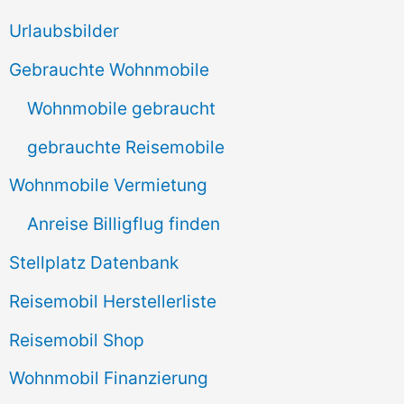
e
Urlaubsbilder
n
Gebrauchte Wohnmobile
n
Wohnmobile gebraucht
a
gebrauchte Reisemobile
c
Wohnmobile Vermietung
h
Anreise Billigflug finden
:
Stellplatz Datenbank
Reisemobil Herstellerliste
Reisemobil Shop
Wohnmobil Finanzierung