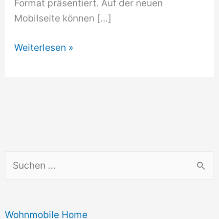
Format präsentiert. Auf der neuen
Mobilseite können […]
Volvo
Weiterlesen »
optimiert
Media-
Seite
für
Apple
iPhone
S
u
c
Wohnmobile Home
h