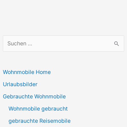
S
u
c
Wohnmobile Home
h
e
Urlaubsbilder
n
Gebrauchte Wohnmobile
n
Wohnmobile gebraucht
a
gebrauchte Reisemobile
c