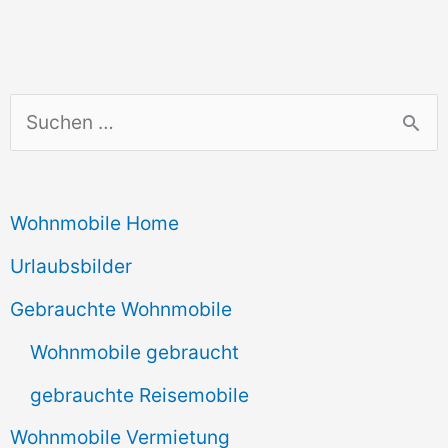
S
u
c
Wohnmobile Home
h
e
Urlaubsbilder
n
Gebrauchte Wohnmobile
n
Wohnmobile gebraucht
a
gebrauchte Reisemobile
c
Wohnmobile Vermietung