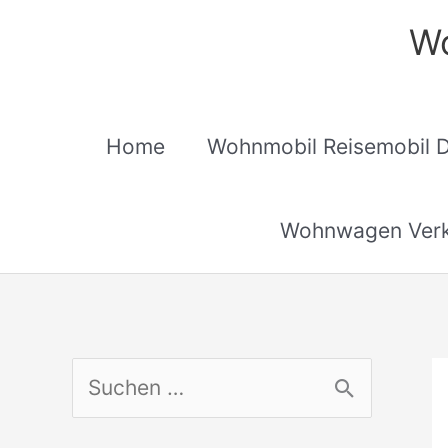
Zum
Wo
Inhalt
springen
Home
Wohnmobil Reisemobil 
Wohnwagen Verk
S
u