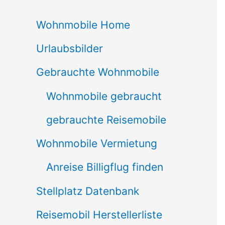
c
Wohnmobile Home
h
Urlaubsbilder
e
n
Gebrauchte Wohnmobile
n
Wohnmobile gebraucht
a
gebrauchte Reisemobile
c
Wohnmobile Vermietung
h
Anreise Billigflug finden
:
Stellplatz Datenbank
Reisemobil Herstellerliste