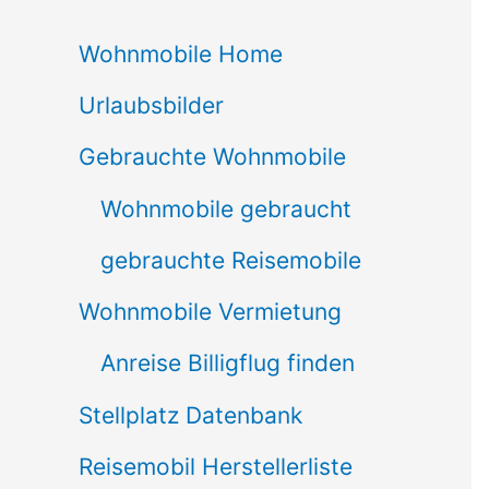
c
Wohnmobile Home
h
Urlaubsbilder
e
n
Gebrauchte Wohnmobile
n
Wohnmobile gebraucht
a
gebrauchte Reisemobile
c
Wohnmobile Vermietung
h
Anreise Billigflug finden
:
Stellplatz Datenbank
Reisemobil Herstellerliste