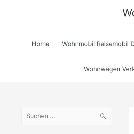
Zum
Wo
Inhalt
springen
Home
Wohnmobil Reisemobil 
Wohnwagen Verk
S
u