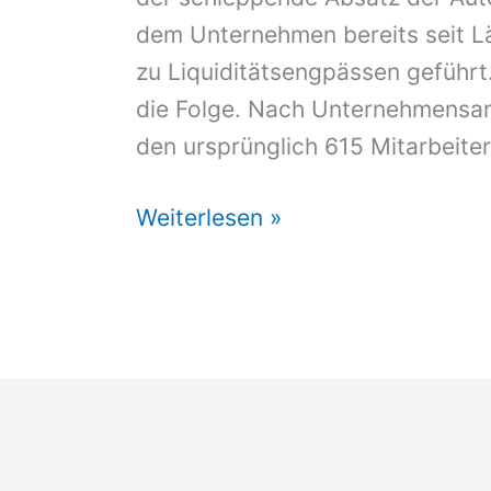
dem Unternehmen bereits seit 
zu Liquiditätsengpässen geführ
die Folge. Nach Unternehmensan
den ursprünglich 615 Mitarbeite
paragon
Weiterlesen »
ist
insolvent
–
und
ein
Bankenopfer?