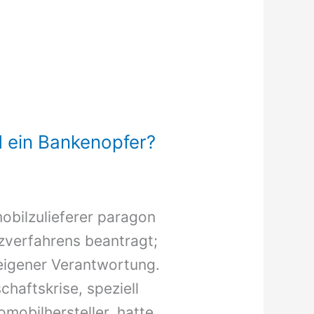
d ein Bankenopfer?
obilzulieferer paragon
nzverfahrens beantragt;
r eigener Verantwortung.
chaftskrise, speziell
mobilhersteller, hatte