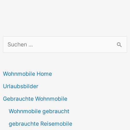
S
u
c
Wohnmobile Home
h
e
Urlaubsbilder
n
Gebrauchte Wohnmobile
n
Wohnmobile gebraucht
a
gebrauchte Reisemobile
c