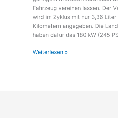
Fahrzeug vereinen lassen. Der 
wird im Zyklus mit nur 3,36 Liter
Kilometern angegeben. Die Land
haben dafür das 180 kW (245 PS
Kräftig
Weiterlesen »
sparsam:
Range_e
mit
achtgängigem
Hybridgetriebe