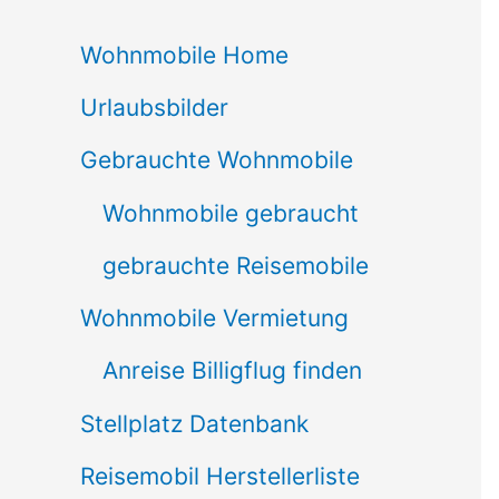
c
Wohnmobile Home
h
Urlaubsbilder
e
n
Gebrauchte Wohnmobile
n
Wohnmobile gebraucht
a
gebrauchte Reisemobile
c
Wohnmobile Vermietung
h
Anreise Billigflug finden
:
Stellplatz Datenbank
Reisemobil Herstellerliste