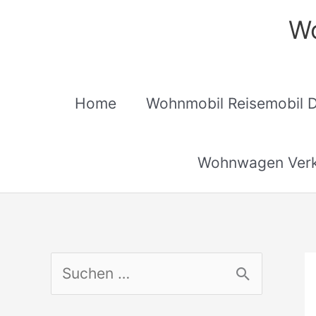
Zum
Wo
Inhalt
springen
Home
Wohnmobil Reisemobil 
Wohnwagen Verk
S
u