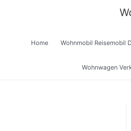
Zum
Wo
Inhalt
springen
Home
Wohnmobil Reisemobil 
Wohnwagen Verk