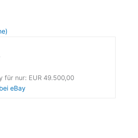
ne)
0
y für nur: EUR 49.500,00
bei eBay