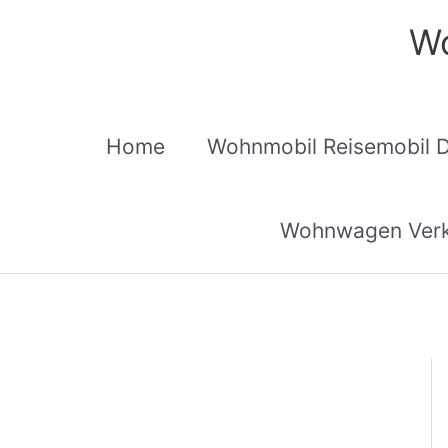
Zum
Wo
Inhalt
springen
Home
Wohnmobil Reisemobil 
Wohnwagen Verk