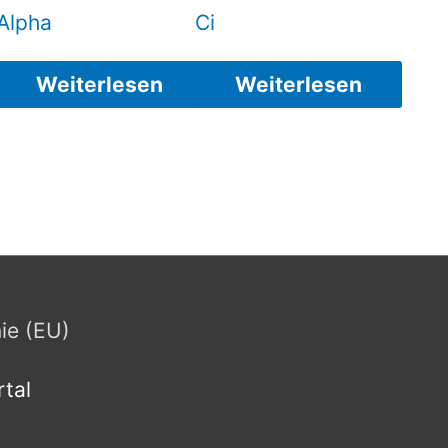
Alpha
Ci
Weiterlesen
Weiterlesen
nie (EU)
tal